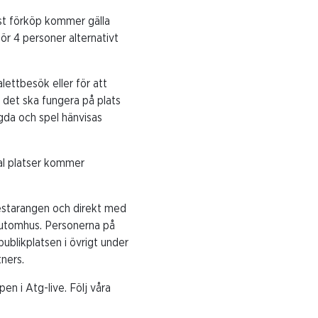
ast förköp kommer gälla
ör 4 personer alternativt
lettbesök eller för att
t det ska fungera på plats
gda och spel hänvisas
tal platser kommer
restarangen och direkt med
 utomhus. Personerna på
blikplatsen i övrigt under
ners.
en i Atg-live. Följ våra