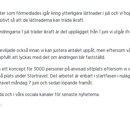
eter som förmedlades igår kring ytterligare lättnader i juli och vi ho
itivt så att de lättnaderna kan träda ikraft.
ändringarna 1 juli träder ikraft är det upplägget från 1 juni vi utgår
beviljade också innan vi kan justera antalet uppåt, men eftersom vår
ullt att lyckas med det om ändringen blir fastställd.
ram ett koncept för 3000 personer på anvisad sittplats eftersom vi 
på plats under Stortravet. Det arbetet är enbart i startfasen i nu
travet måndag 7 juni och sedan löpande framåt.
da och i våra sociala kanaler för senaste nyheterna.
1.