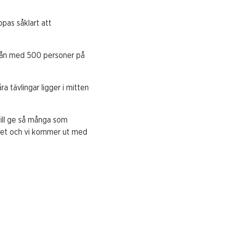
ppas såklart att
 ifrån med 500 personer på
a tävlingar ligger i mitten
vill ge så många som
läget och vi kommer ut med