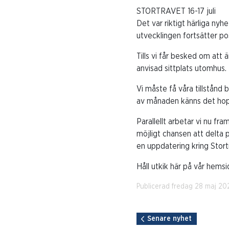
STORTRAVET 16-17 juli
Det var riktigt härliga nyh
utvecklingen fortsätter pos
Tills vi får besked om att 
anvisad sittplats utomhus.
Vi måste få våra tillstånd 
av månaden känns det hoppf
Parallellt arbetar vi nu f
möjligt chansen att delta 
en uppdatering kring Stor
Håll utkik här på vår hemsi
Publicerad fredag 28 maj 202
Senare nyhet