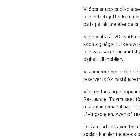
Vi öppnar upp publikplatse
och entrébiljetter kommer 
plats på läktare eller på d
Varje plats får 20 kvadrat
köpa sig något i take-away
och vara säkert ur smitts
digitalt till mobilen.
Vi kommer öppna biljettförs
reserveras för hästägare m
Våra restauranger öppnar o
Restaurang Travmuseet för
restaurangerna räknas uta
tävlingsdagen. Även på re
Du kan fortsatt även följa
sociala kanaler facebook 