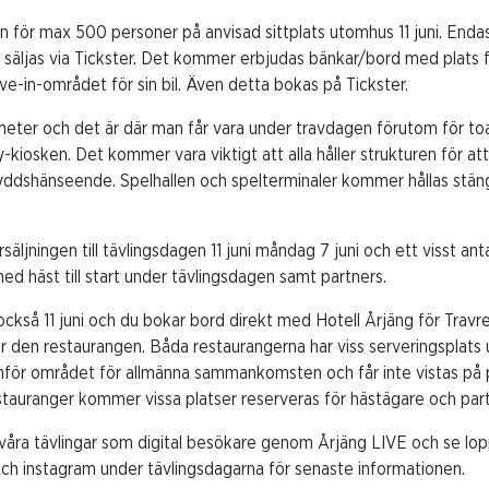
n för max 500 personer på anvisad sittplats utomhus 11 juni. End
säljas via Tickster. Det kommer erbjudas bänkar/bord med plats f
rive-in-området för sin bil. Även detta bokas på Tickster.
meter och det är där man får vara under travdagen förutom för toa
-kiosken. Det kommer vara viktigt att alla håller strukturen för at
kyddshänseende. Spelhallen och spelterminaler kommer hållas stän
äljningen till tävlingsdagen 11 juni måndag 7 juni och ett visst an
ed häst till start under tävlingsdagen samt partners.
ckså 11 juni och du bokar bord direkt med Hotell Årjäng för Trav
 den restaurangen. Båda restaurangerna har viss serveringsplats
nför området för allmänna sammankomsten och får inte vistas på pu
stauranger kommer vissa platser reserveras för hästägare och part
 våra tävlingar som digital besökare genom Årjäng LIVE och se lopp
och instagram under tävlingsdagarna för senaste informationen.