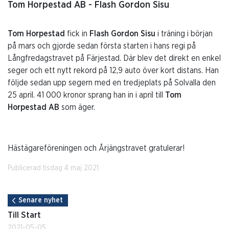
Tom Horpestad AB - Flash Gordon Sisu
Tom Horpestad
fick in
Flash Gordon Sisu
i träning i början
på mars och gjorde sedan första starten i hans regi på
Långfredagstravet på Färjestad. Där blev det direkt en enkel
seger och ett nytt rekord på 12,9 auto över kort distans. Han
följde sedan upp segern med en tredjeplats på Solvalla den
25 april. 41 000 kronor sprang han in i april till
Tom
Horpestad AB
som äger.
Hästägareföreningen och Årjängstravet gratulerar!
Publicerad tisdag 4 maj 2021.
Senare nyhet
Till Start
2021-05-05