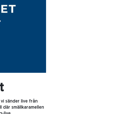
t
vi sänder live från
ll där smällkaramellen
-live.