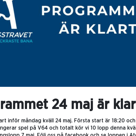
rammet 24 maj är klar
t inför måndag kväll 24 maj. Första start är 18:20 och 
angerar spel på V64 och totalt kör vi 10 lopp denna kvä
ingslopp 7 maj. Följ oss på facebook och se loppen i Atg