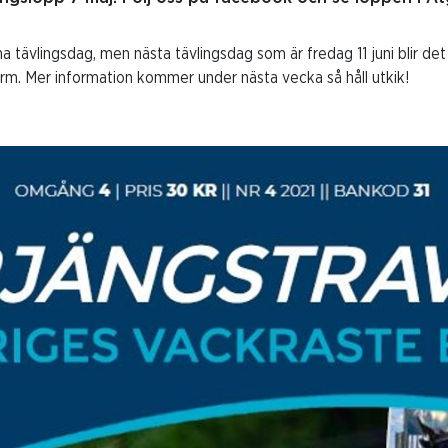
na tävlingsdag, men nästa tävlingsdag som är fredag 11 juni blir d
rm. Mer information kommer under nästa vecka så håll utkik!