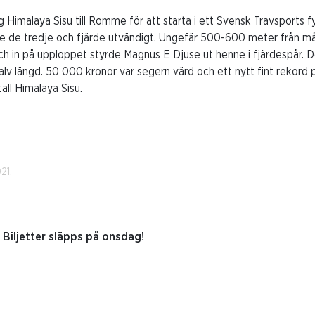
 Himalaya Sisu till Romme för att starta i ett Svensk Travsports fy
e de tredje och fjärde utvändigt. Ungefär 500-600 meter från mål 
 och in på upploppet styrde Magnus E Djuse ut henne i fjärdespår. 
lv längd. 50 000 kronor var segern värd och ett nytt fint rekord 
all Himalaya Sisu.
21.
 Biljetter släpps på onsdag!