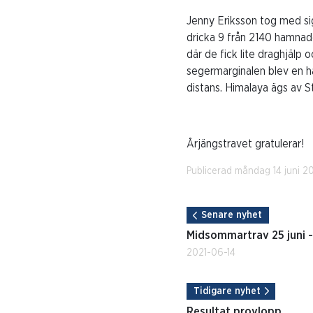
Jenny Eriksson tog med sig
dricka 9 från 2140 hamnad
där de fick lite draghjälp
segermarginalen blev en ha
distans. Himalaya ägs av St
Årjängstravet gratulerar!
Publicerad måndag 14 juni 20
Senare nyhet
Midsommartrav 25 juni -
2021-06-14
Tidigare nyhet
Resultat provlopp