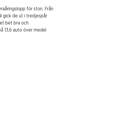
raåringslopp för ston. Från
gick de ut i tredjespår
Det bet bra och
på 13,6 auto över medel