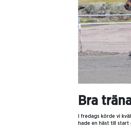
Bra trä
I fredags körde vi kvä
hade en häst till sta