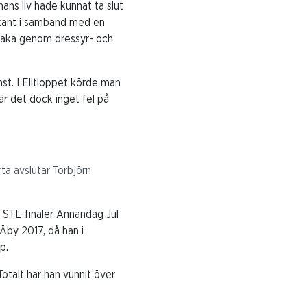
hans liv hade kunnat ta slut
lkant i samband med en
lbaka genom dressyr- och
inst. I Elitloppet körde man
är det dock inget fel på
rta avslutar Torbjörn
s STL-finaler Annandag Jul
Åby 2017, då han i
p.
otalt har han vunnit över