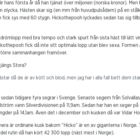
lir hans första år då han tjänat över miljonen (norska kronor). Men 
 olycka. Hästen skar sig (en mm från huvudpulsådern) på en stå
ch fick sys med 60 stygn. Hickothepooh lyckades sedan tas sig til
tt drömlopp med bra tempo och stark spurt från sista häst till lätt v
ckothepooh fick då inte sitt optimala lopp utan blev sexa. Formen 
 större sammanhangen framöver.
rjängs Stora?
tar då de är av kött och blod, men jag har i alla fall bett dem sta
edan tidigare fyra segrar i Sverige. Senaste segern från Solvalla
ström vann Silverdivisionen på 11,9am. Sedan har han en seger på 
gder på 14,1am. Även det i december och kusken då var Vidar Ho
ra är ordinarie kusk bakom ”Hicko” är en av giganterna i Norge. T
del rutin då han kört 42 300 lopp (näst mest i Norge).