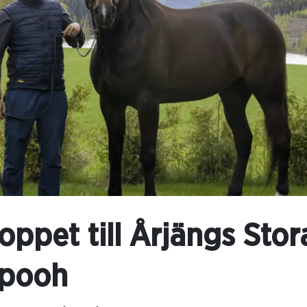
loppet till Årjängs Stor
epooh