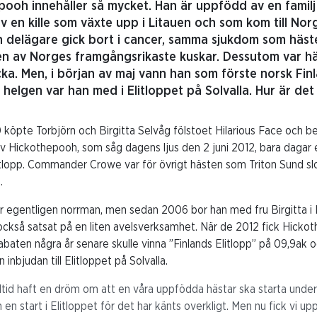
ooh innehåller så mycket. Han är uppfödd av en familj i 
 en kille som växte upp i Litauen och som kom till Norg
delägare gick bort i cancer, samma sjukdom som häst
n av Norges framgångsrikaste kuskar. Dessutom var häs
lycka. Men, i början av maj vann han som förste norsk Fin
i helgen var han med i Elitloppet på Solvalla. Hur är det
10 köpte Torbjörn och Birgitta Selvåg fölstoet Hilarious Face och
lev Hickothepooh, som såg dagens ljus den 2 juni 2012, bara daga
tlopp. Commander Crowe var för övrigt hästen som Triton Sund slo
.
är egentligen norrman, men sedan 2006 bor han med fru Birgitta i
också satsat på en liten avelsverksamhet. När de 2012 fick Hicko
abaten några år senare skulle vinna ”Finlands Elitlopp” på 09,9ak o
inbjudan till Elitloppet på Solvalla.
alltid haft en dröm om att en våra uppfödda hästar ska starta unde
 en start i Elitloppet för det har känts overkligt. Men nu fick vi up