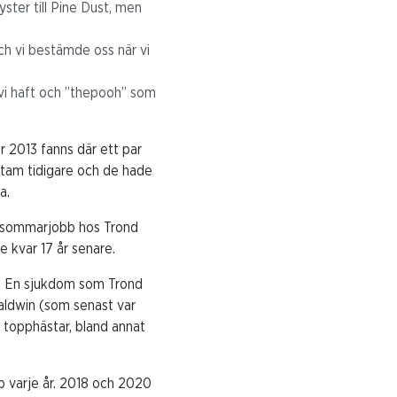
yster till Pine Dust, men
och vi bestämde oss när vi
vi haft och ”thepooh” som
 2013 fanns där ett par
am tidigare och de hade
a.
tt sommarjobb hos Trond
e kvar 17 år senare.
14. En sjukdom som Trond
Baldwin (som senast var
 topphästar, bland annat
p varje år. 2018 och 2020