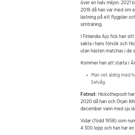
över en halv miljon. 2021 b
2019 då han var med om en
lastning på ett flygplan o
simträning.
I Finlandia Ajo fick han si
sakta i hans försök och Hi
utan hästen matchas i de
Kommer han att starta i Å
Man vet aldrig med häs
Selvåg.
Fotnot:
Hickothepooh har s
2020 då han och Örjan Kihl
december vann med sju län
Vidar (född 1958) som nume
4 300 lopp och han har en 