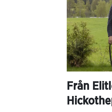
Från Elit
Hickoth