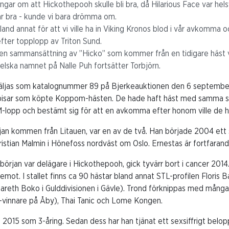
ngar om att Hickothepooh skulle bli bra, då Hilarious Face var hels
 här bra - kunde vi bara drömma om.
land annat för att vi ville ha in Viking Kronos blod i vår avkomma 
fter topplopp av Triton Sund.
 en sammansättning av ”Hicko” som kommer från en tidigare häst 
lska namnet på Nalle Puh fortsätter Torbjörn.
äljas som katalognummer 89 på Bjerkeauktionen den 6 september
isar som köpte Koppom-hästen. De hade haft häst med samma st
M-lopp och bestämt sig för att en avkomma efter honom ville de h
början kommen från Litauen, var en av de två. Han började 2004 e
istian Malmin i Hönefoss nordväst om Oslo. Ernestas är fortfarand
början var delägare i Hickothepooh, gick tyvärr bort i cancer 20
mot. I stallet finns ca 90 hästar bland annat STL-profilen Floris 
Gareth Boko i Gulddivisionen i Gävle). Trond förknippas med många
vinnare på Åby), Thai Tanic och Lome Kongen.
015 som 3-åring. Sedan dess har han tjänat ett sexsiffrigt belop