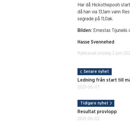
Har då Hickothepooh startat
då han via 13,1am vann Re
segrade på 11,0ak.
Bilden:
Ernestas Tijunelis
Hasse Svennehed
Publicerad onsdag 2 juni 202
Senare nyhet
Ledning från start till 
2021-06-07
Tidigare nyhet
Resultat provlopp
2021-06-02