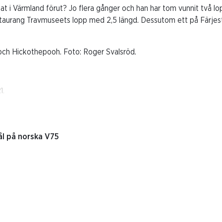
 i Värmland förut? Jo flera gånger och han har tom vunnit två lopp
staurang Travmuseets lopp med 2,5 längd. Dessutom ett på Färjest
 och Hickothepooh. Foto: Roger Svalsröd.
1.
mål på norska V75