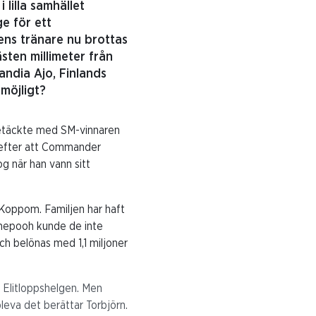
lilla samhället
e för ett
ens tränare nu brottas
ten millimeter från
landia Ajo, Finlands
 möjligt?
 betäckte med SM-vinnaren
r efter att Commander
g när han vann sitt
 Koppom. Familjen har haft
thepooh kunde de inte
ch belönas med 1,1 miljoner
r Elitloppshelgen. Men
pleva det berättar Torbjörn.