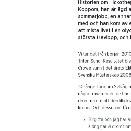
Historien om Hickothep
Koppom, han är ägd av
sommarjobb, en annan 
med och han körs av e
att mista livet i en o
största travlopp, och 
Vi tar det från början. 20
Triton Sund. Resultatet b
Crowe vunnit det årets Eli
Svenska Mästerskap 2008
50-årige Torbjörn Selvåg 
några travare men de har 
drömma om att den lilla kr
kronor. Och dessutom få en 
Birgitta och jag har 
aldrig har vi drömt om