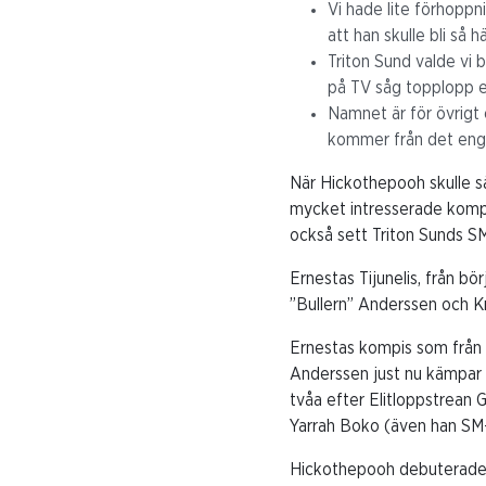
Vi hade lite förhoppni
att han skulle bli så
Triton Sund valde vi b
på TV såg topplopp e
Namnet är för övrigt
kommer från det enge
När Hickothepooh skulle s
mycket intresserade komp
också sett Triton Sunds S
Ernestas Tijunelis, från 
”Bullern” Anderssen och Kr
Ernestas kompis som från 
Anderssen just nu kämpar e
tvåa efter Elitloppstrean 
Yarrah Boko (även han SM-
Hickothepooh debuterade 2