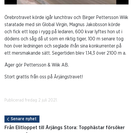
Örebrotravet körde igår lunchtrav och Birger Pettersson Wiik
staratade med sin Global Virgin, Magnus Jakobsson körde
och fick ett lopp i rygg på ledaren, 600 kvar lyftes hon ut i
dödens och såg då ut som en riktig tiger, 100 m senare tog
hon över ledningen och seglade ifrån sina konkurrenter på
ett mersmakande sätt. Segertiden blev 1.14,3 över 2100 m a.
Äger gör Pettersson & Wiik AB.
Stort grattis från oss på Årjängstravet!
Publicerad fredag 2 juli 2021.
Senare nyhet
Från Elitloppet till Årjängs Stora: Topphästar försöker