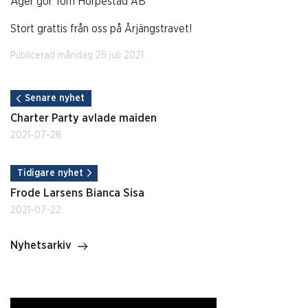
Äger gör Tom Horpestad AB
Stort grattis från oss på Årjängstravet!
Publicerad måndag 26 juli 2021.
Senare nyhet
Charter Party avlade maiden
2021-07-28
Tidigare nyhet
Frode Larsens Bianca Sisa
2021-07-22
Nyhetsarkiv