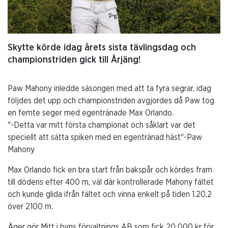
Skytte körde idag årets sista tävlingsdag och
championstriden gick till Årjäng!
Paw Mahony inledde säsongen med att ta fyra segrar, idag
följdes det upp och championstriden avgjordes då Paw tog
en femte seger med egentränade Max Orlando.
"-Detta var mitt första championat och såklart var det
speciellt att sätta spiken med en egentränad häst"-Paw
Mahony
Max Orlando fick en bra start från bakspår och kördes fram
till dödens efter 400 m, väl där kontrollerade Mahony fältet
och kunde glida ifrån fältet och vinna enkelt på tiden 1.20,2
över 2100 m.
Äger gör Mitt i byns förvaltnings AB som fick 20 000 kr för