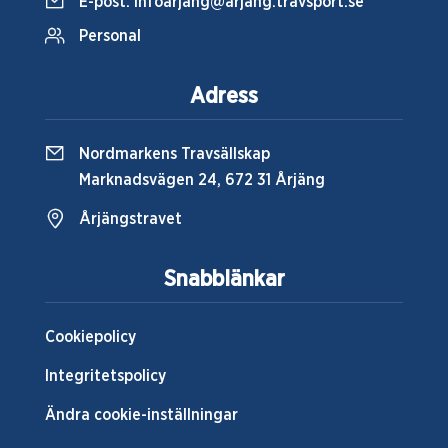
E-post:
infoarjang@arjang.travsport.se
Personal
Adress
Nordmarkens Travsällskap
Marknadsvägen 24, 672 31 Årjäng
Årjängstravet
Snabblänkar
Cookiepolicy
Integritetspolicy
Ändra cookie-inställningar