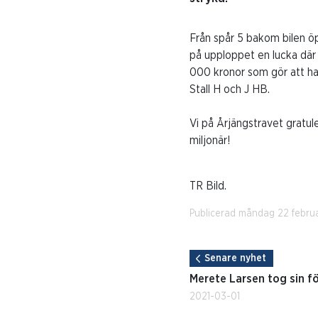
Från spår 5 bakom bilen öp
på upploppet en lucka där h
000 kronor som gör att han
Stall H och J HB.
Vi på Årjängstravet gratul
miljonär!
TR Bild.
Publicerad måndag 22 februa
Senare nyhet
Merete Larsen tog sin 
2021-03-01