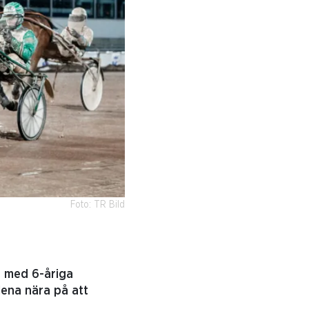
Foto: TR Bild
s med 6-åriga
lena nära på att