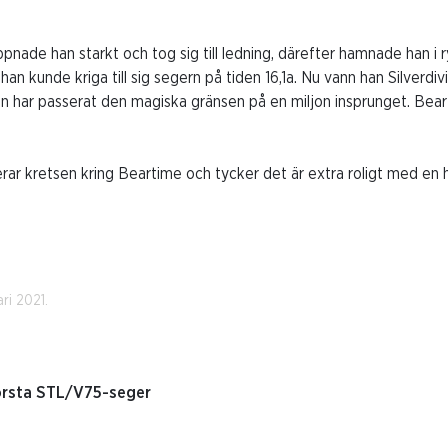
pnade han starkt och tog sig till ledning, därefter hamnade han i r
an kunde kriga till sig segern på tiden 16,1a. Nu vann han Silverdiv
 har passerat den magiska gränsen på en miljon insprunget. Beart
erar kretsen kring Beartime och tycker det är extra roligt med en
ri 2021.
första STL/V75-seger