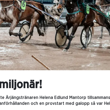
miljonär!
te Årjängstränaren Helena Edlund Mantorp tillsamman
anförhållanden och en provstart med galopp så var He