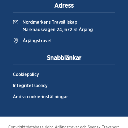
Adress
Nordmarkens Travsällskap
Marknadsvägen 24, 672 31 Årjäng
Årjängstravet
Snabblänkar
Cookiepolicy
Integritetspolicy
Ändra cookie-inställningar
Copyright/database right, Årjängstravet och Svensk Travsport.