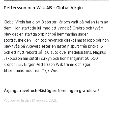
Pettersson och Wiik AB - Global Virgin
Global Virgin har gjort 8 starter i år och varit på pallen fem av
dem. Hon startade juli med att vinna på Örebro och tyvärr
blev det en startgalopp här på hemmaplan under
stortravshelgen. Hon tog revansch direkt i nästa lopp där hon
blev tvåa på Axevalla efter en jättefin spurt från bricka 15
och ett nytt rekord på 13,6 auto över medeldistans. Magnus
Jakobsson har suttit i sulkyn och hon har tjänat 50 500
kronor i juli. Birger Pettersson Wiik tränar och äger
tillsammans med frun Maja Wiik.
Årjängstravet och Hästägareföreningen gratulerar!
Publicerad tisdag 10 augusti 2021.