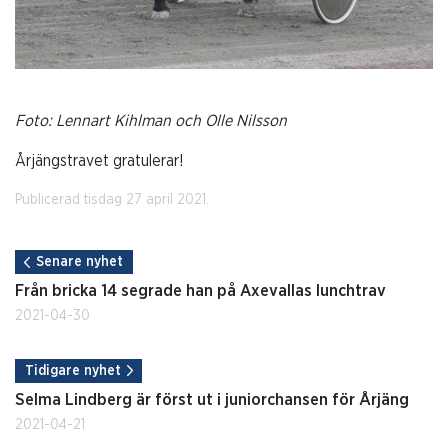
Foto: Lennart Kihlman och Olle Nilsson
Årjängstravet gratulerar!
Publicerad tisdag 27 april 2021.
Senare nyhet
Från bricka 14 segrade han på Axevallas lunchtrav
2021-04-30
Tidigare nyhet
Selma Lindberg är först ut i juniorchansen för Årjäng
2021-04-21