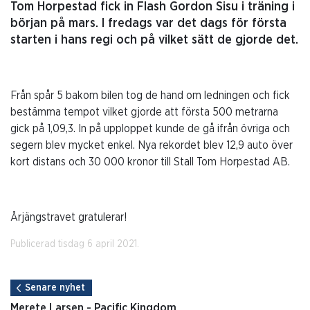
Tom Horpestad fick in Flash Gordon Sisu i träning i
början på mars. I fredags var det dags för första
starten i hans regi och på vilket sätt de gjorde det.
Från spår 5 bakom bilen tog de hand om ledningen och fick
bestämma tempot vilket gjorde att första 500 metrarna
gick på 1,09,3. In på upploppet kunde de gå ifrån övriga och
segern blev mycket enkel. Nya rekordet blev 12,9 auto över
kort distans och 30 000 kronor till Stall Tom Horpestad AB.
Årjängstravet gratulerar!
Publicerad tisdag 6 april 2021.
Senare nyhet
Merete Larsen - Pacific Kingdom