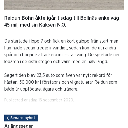
Reidun Böhn åkte igår tisdag till Bollnäs enkelväg
45 mil, med sin Kaksen N.O.
De startade i lopp 7 och fick en kort galopp från start men
hamnade sedan tredje invändigt, sedan kom de ut i andra
spår och började attackera in i sista sväng. De spurtade ner
ledaren i de sista stegen och vann med en halv längd.
Segertiden blev 23,5 auto som även var nytt rekord för
hästen. 30.000 kr i förstapris och vi gratulerar Reidun som
både är uppfödare, ägare och tränare.
Publicerad onsdag 16 september 2020.
Senare nyhet
Årjängsseger