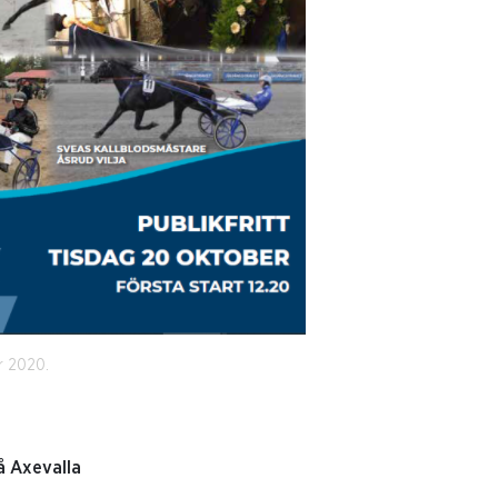
r 2020.
å Axevalla