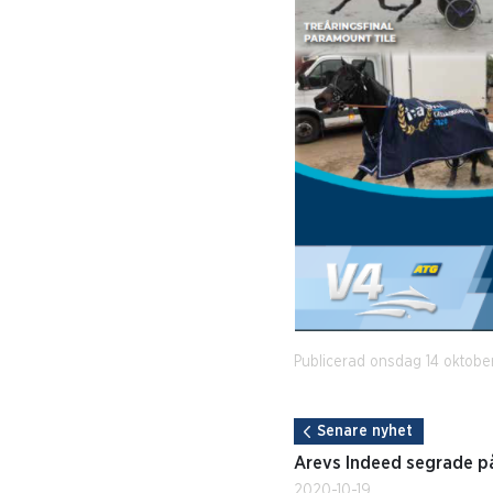
Publicerad onsdag 14 oktobe
Senare nyhet
Arevs Indeed segrade p
2020-10-19