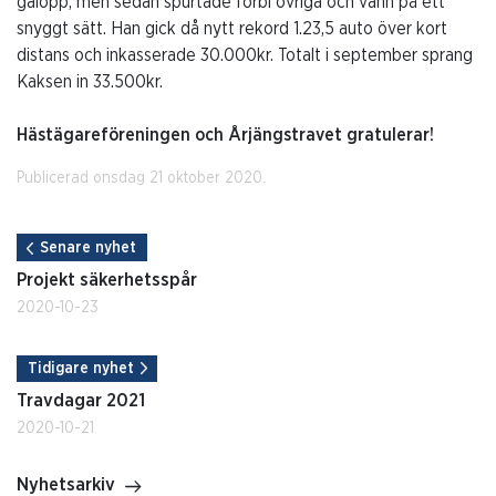
galopp, men sedan spurtade förbi övriga och vann på ett
snyggt sätt. Han gick då nytt rekord 1.23,5 auto över kort
distans och inkasserade 30.000kr. Totalt i september sprang
Kaksen in 33.500kr.
Hästägareföreningen och Årjängstravet gratulerar!
Publicerad onsdag 21 oktober 2020.
Senare nyhet
Projekt säkerhetsspår
2020-10-23
Tidigare nyhet
Travdagar 2021
2020-10-21
Nyhetsarkiv