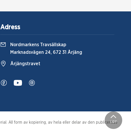
Adress
Nordmarkens Travsällskap
Marknadsvägen 24, 672 31 Årjäng
Årjängstravet
UPP
al. All form av kopiering, av hela eller delar av den publicerade