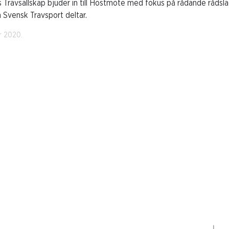
 Travsällskap bjuder in till Höstmöte med fokus på rådande rådsl
 Svensk Travsport deltar.
r 2020.