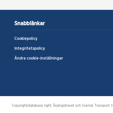
Snabblänkar
Cookiepolicy
Integritetspolicy
Ändra cookie-inställningar
Copyright/database right, Årjängstravet och Svensk Travsport. Hä