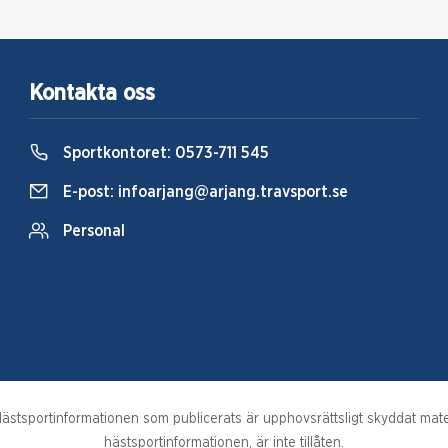
Kontakta oss
Sportkontoret:
0573-711 545
E-post:
infoarjang@arjang.travsport.se
Personal
stsportinformationen som publicerats är upphovsrättsligt skyddat materi
hästsportinformationen, är inte tillåten.