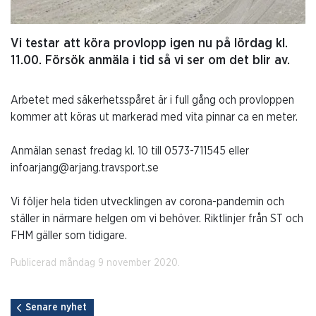
Vi testar att köra provlopp igen nu på lördag kl.
11.00. Försök anmäla i tid så vi ser om det blir av.
Arbetet med säkerhetsspåret är i full gång och provloppen
kommer att köras ut markerad med vita pinnar ca en meter.
Anmälan senast fredag kl. 10 till 0573-711545 eller
infoarjang@arjang.travsport.se
Vi följer hela tiden utvecklingen av corona-pandemin och
ställer in närmare helgen om vi behöver. Riktlinjer från ST och
FHM gäller som tidigare.
Publicerad måndag 9 november 2020.
Senare nyhet