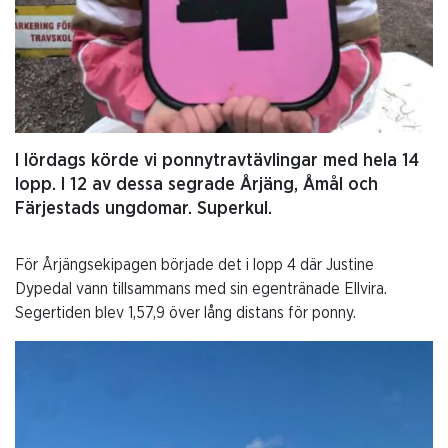
I lördags körde vi ponnytravtävlingar med hela 14
lopp. I 12 av dessa segrade Årjäng, Åmål och
Färjestads ungdomar. Superkul.
För Årjängsekipagen började det i lopp 4 där Justine
Dypedal vann tillsammans med sin egentränade Ellvira.
Segertiden blev 1,57,9 över lång distans för ponny.