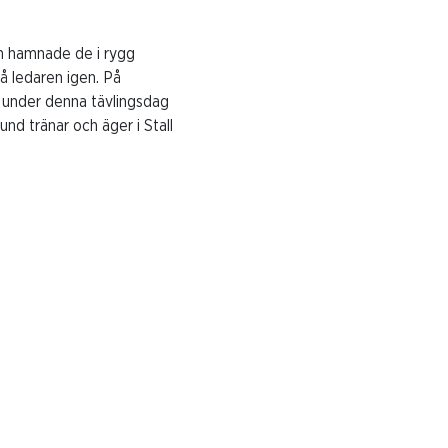
n hamnade de i rygg
å ledaren igen. På
n under denna tävlingsdag
nd tränar och äger i Stall