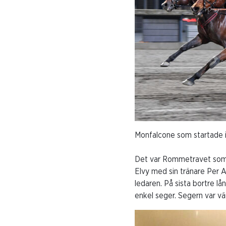
Monfalcone som startade i 
Det var Rommetravet som 
Elvy med sin tränare Per A
ledaren. På sista bortre lå
enkel seger. Segern var v