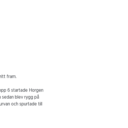
itt fram.
opp 6 startade Horgen
om sedan blev rygg på
urvan och spurtade till