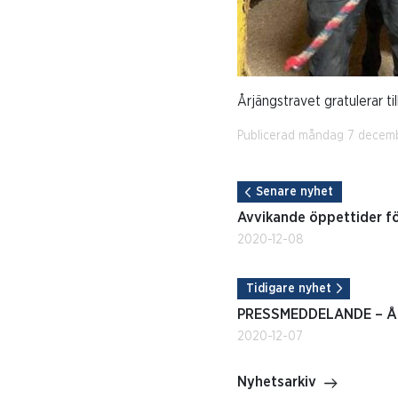
Årjängstravet gratulerar ti
Publicerad måndag 7 decem
Senare nyhet
Avvikande öppettider f
2020-12-08
Tidigare nyhet
PRESSMEDDELANDE – Årj
2020-12-07
Nyhetsarkiv