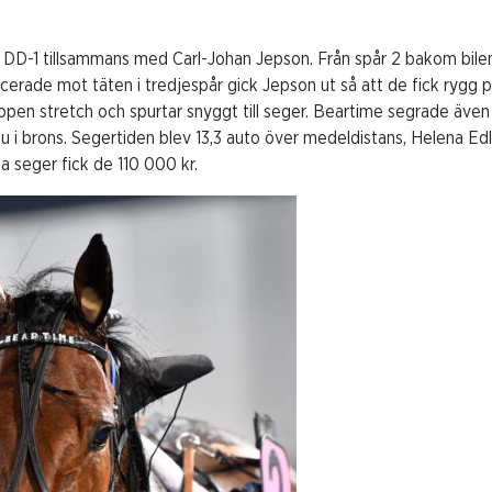
 DD-1 tillsammans med Carl-Johan Jepson. Från spår 2 bakom bile
ncerade mot täten i tredjespår gick Jepson ut så att de fick rygg p
 open stretch och spurtar snyggt till seger. Beartime segrade äve
u i brons. Segertiden blev 13,3 auto över medeldistans, Helena Edlu
a seger fick de 110 000 kr.