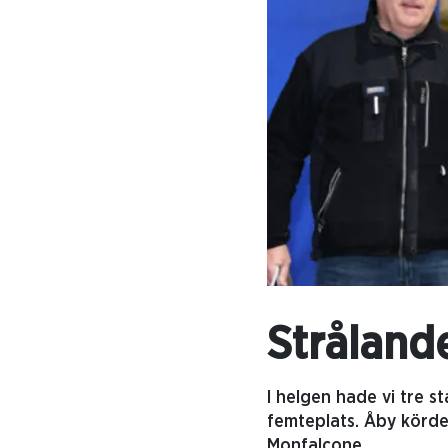
Strålande
I helgen hade vi tre s
femteplats. Åby körde
Monfalcone.