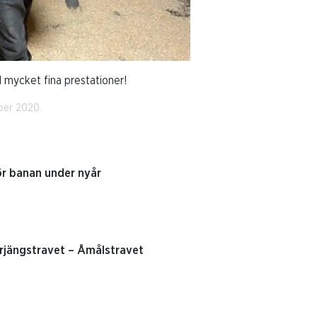
ll mycket fina prestationer!
ber 2020.
ör banan under nyår
ängstravet – Åmålstravet