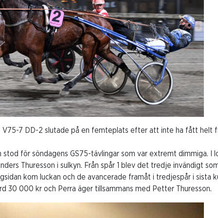
V75-7 DD-2 slutade på en femteplats efter att inte ha fått helt fr
stod för söndagens GS75-tävlingar som var extremt dimmiga. I l
nders Thuresson i sulkyn. Från spår 1 blev det tredje invändigt s
ngsidan kom luckan och de avancerade framåt i tredjespår i sista k
ärd 30 000 kr och Perra äger tillsammans med Petter Thuresson.