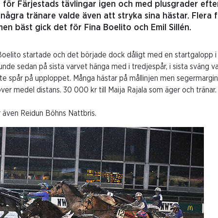
för Färjestads tävlingar igen och med plusgrader efter
, några tränare valde även att stryka sina hästar. Flera 
n bäst gick det för Fina Boelito och Emil Sillén.
Boelito startade och det började dock dåligt med en startgalopp 
unde sedan på sista varvet hänga med i tredjespår, i sista sväng va
te spår på upploppet. Många hästar på mållinjen men segermargina
ver medel distans. 30 000 kr till Maija Rajala som äger och tränar.
r även Reidun Böhns Nattbris.