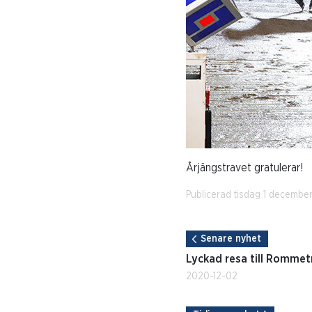
Årjängstravet gratulerar!
Publicerad tisdag 1 decembe
Senare nyhet
Lyckad resa till Rommet
2020-12-02