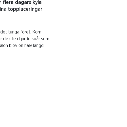
 flera dagars kyla
fina topplaceringar
i det tunga föret. Kom
r de ute i fjärde spår som
len blev en halv längd