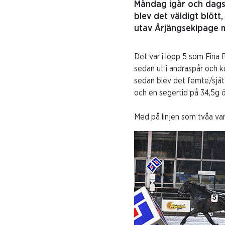
Måndag igår och dags 
blev det väldigt blött
utav Årjängsekipage me
Det var i lopp 5 som Fina 
sedan ut i andraspår och k
sedan blev det femte/sjät
och en segertid på 34,5g ö
Med på linjen som tvåa va