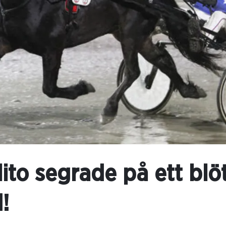
ito segrade på ett blö
!