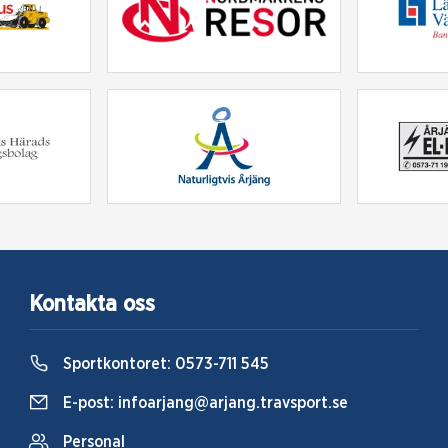
Kontakta oss
Sportkontoret:
0573-711 545
E-post:
infoarjang@arjang.travsport.se
Personal