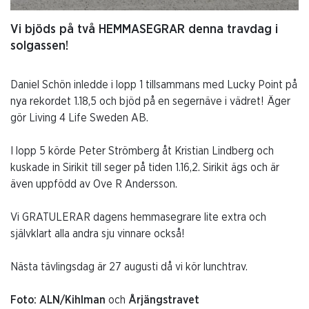
Vi bjöds på två HEMMASEGRAR denna travdag i
solgassen!
Daniel Schön inledde i lopp 1 tillsammans med Lucky Point på
nya rekordet 1.18,5 och bjöd på en segernäve i vädret! Äger
gör Living 4 Life Sweden AB.
I lopp 5 körde Peter Strömberg åt Kristian Lindberg och
kuskade in Sirikit till seger på tiden 1.16,2. Sirikit ägs och är
även uppfödd av Ove R Andersson.
Vi GRATULERAR dagens hemmasegrare lite extra och
självklart alla andra sju vinnare också!
Nästa tävlingsdag är 27 augusti då vi kör lunchtrav.
Foto: ALN/Kihlman
och
Årjängstravet