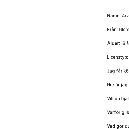
Namn:
Arv
Från:
Blom
Ålder:
18 å
Licenstyp
Jag får kö
Hur är jag
Vill du hj
Varför gil
Vad gör du