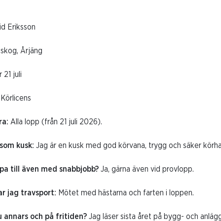
id Eriksson
skog, Årjäng
r 21 juli
:
Körlicens
ra:
Alla lopp (från 21 juli 2026).
 som kusk:
Jag är en kusk med god körvana, trygg och säker körh
älpa till även med snabbjobb?
Ja, gärna även vid provlopp.
lar jag travsport:
Mötet med hästarna och farten i loppen.
 annars och på fritiden?
Jag läser sista året på bygg- och anlä