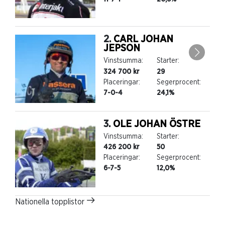
2.
CARL JOHAN
JEPSON
Vinstsumma:
Starter:
324 700 kr
29
Placeringar:
Segerprocent:
7-0-4
24,1%
3.
OLE JOHAN ÖSTRE
Vinstsumma:
Starter:
426 200 kr
50
Placeringar:
Segerprocent:
6-7-5
12,0%
Nationella topplistor