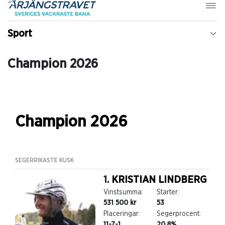
Sport
Champion 2026
Champion 2026
SEGERRIKASTE KUSK
SEGE
1.
KRISTIAN LINDBERG
Vinstsumma:
Starter:
531 500 kr
53
Placeringar:
Segerprocent:
11-7-1
20,8%